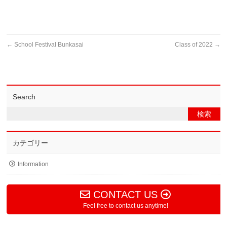
←
School Festival Bunkasai
Class of 2022
→
Search
カテゴリー
Information
CONTACT US
Feel free to contact us anytime!