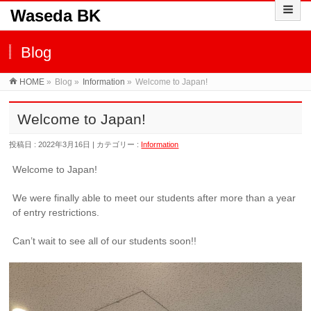
Waseda BK
Blog
HOME
»
Blog »
Information
»
Welcome to Japan!
Welcome to Japan!
投稿日 : 2022年3月16日 | カテゴリー :
Information
Welcome to Japan!
We were finally able to meet our students after more than a year
of entry restrictions.
Can’t wait to see all of our students soon!!