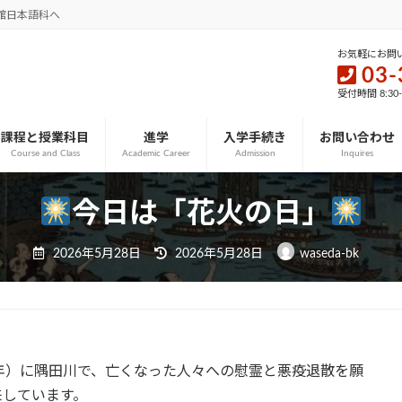
館日本語科へ
お気軽にお問
03-
受付時間 8:30
課程と授業科目
進学
入学手続き
お問い合わせ
Course and Class
Academic Career
Admission
Inquires
今日は「花火の日」
最
2026年5月28日
2026年5月28日
waseda-bk
終
更
新
日
時
:
18年）に隅田川で、亡くなった人々への慰霊と悪疫退散を願
来しています。