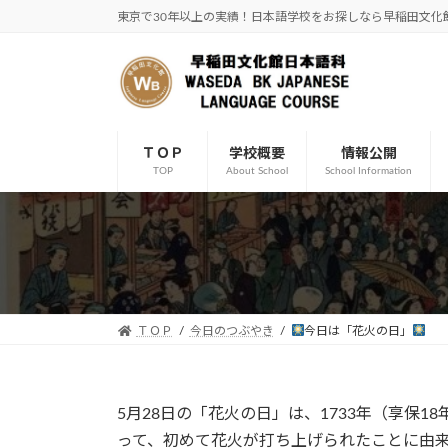
コ
ナ
東京で30年以上の実績！日本語学校をお探しなら早稲田文化
ン
ビ
テ
ゲ
ン
ー
ツ
シ
へ
ョ
ＴＯＰ
学校概要
情報公開
ス
ン
TOP
About School
School Information
キ
に
ッ
移
プ
動
ＴＯＰ
今日のつぶやき
今日は「花火の日」
5月28日の「花火の日」は、1733年（享保
って、初めて花火が打ち上げられたことに由