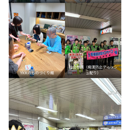
社会参画（痴漢防止ティッシ
YKKのものづくり館
ュ配り）