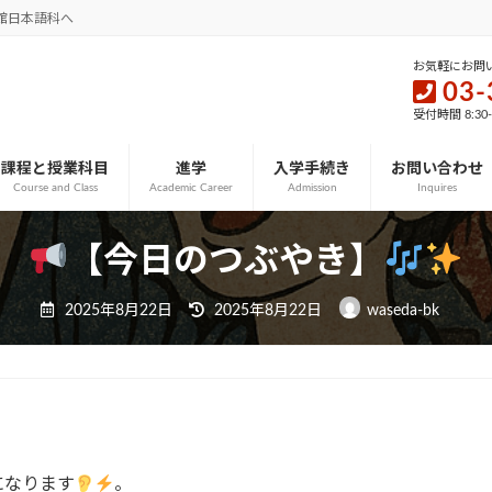
館日本語科へ
お気軽にお問
03-
受付時間 8:30
課程と授業科目
進学
入学手続き
お問い合わせ
Course and Class
Academic Career
Admission
Inquires
【今日のつぶやき】
最
2025年8月22日
2025年8月22日
waseda-bk
終
更
新
日
時
:
になります
。