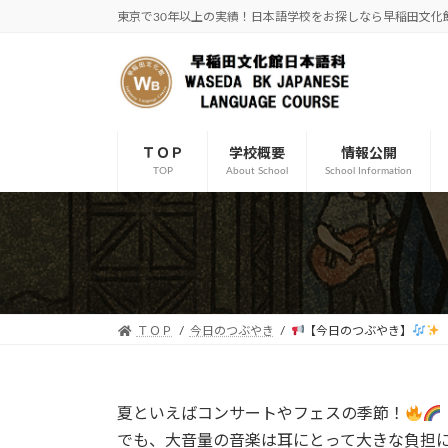
コ
ナ
東京で30年以上の実績！日本語学校をお探しなら早稲田文化
ン
ビ
テ
ゲ
ン
ー
ツ
シ
へ
ョ
ＴＯＰ
学校概要
情報公開
ス
ン
TOP
About School
School Information
キ
に
ッ
移
プ
動
ＴＯＰ
今日のつぶやき
【今日のつぶやき】
夏といえばコンサートやフェスの季節！
でも、大音量の音楽は耳にとって大きな負担