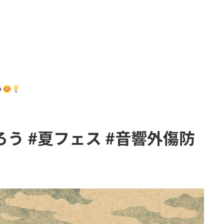
う
ろう #夏フェス #音響外傷防