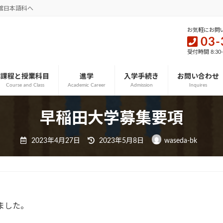
館日本語科へ
お気軽にお問
03-
受付時間 8:30
課程と授業科目
進学
入学手続き
お問い合わせ
Course and Class
Academic Career
Admission
Inquires
早稲田大学募集要項
最
2023年4月27日
2023年5月8日
waseda-bk
終
更
新
日
時
:
ました。