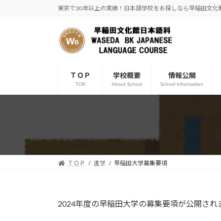
コ
ナ
東京で30年以上の実績！日本語学校をお探しなら早稲田文化
ン
ビ
テ
ゲ
ン
ー
ツ
シ
へ
ョ
ＴＯＰ
学校概要
情報公開
ス
ン
TOP
About School
School Information
キ
に
ッ
移
プ
動
ＴＯＰ
進学
早稲田大学募集要項
2024年度の早稲田大学の募集要項が公開され