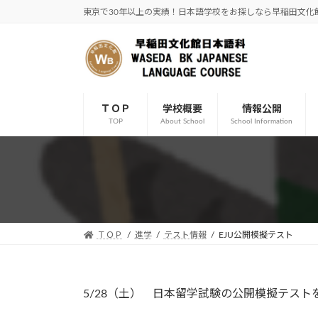
コ
ナ
東京で30年以上の実績！日本語学校をお探しなら早稲田文化
ン
ビ
テ
ゲ
ン
ー
ツ
シ
へ
ョ
ＴＯＰ
学校概要
情報公開
ス
ン
TOP
About School
School Information
キ
に
ッ
移
プ
動
ＴＯＰ
進学
テスト情報
EJU公開模擬テスト
5/28（土） 日本留学試験の公開模擬テスト