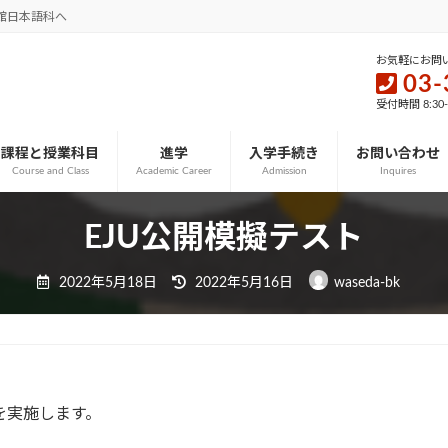
館日本語科へ
お気軽にお問
03-
受付時間 8:30
課程と授業科目
進学
入学手続き
お問い合わせ
Course and Class
Academic Career
Admission
Inquires
EJU公開模擬テスト
最
2022年5月18日
2022年5月16日
waseda-bk
終
更
新
日
時
:
を実施します。