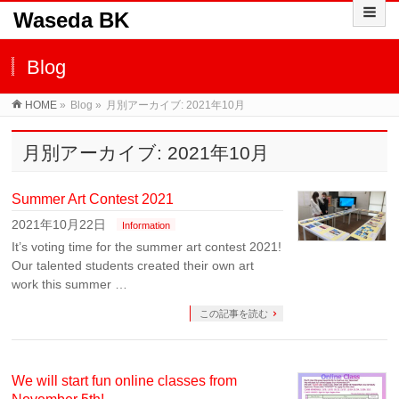
Waseda BK
Blog
HOME
»
Blog »
月別アーカイブ: 2021年10月
月別アーカイブ: 2021年10月
Summer Art Contest 2021
2021年10月22日
Information
It’s voting time for the summer art contest 2021!
Our talented students created their own art
work this summer …
この記事を読む
We will start fun online classes from