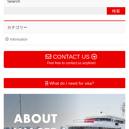
Search
カテゴリー
Information
CONTACT US
Feel free to contact us anytime!
What do I need for visa?