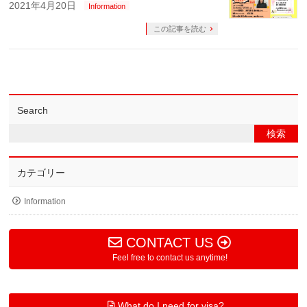
2021年4月20日
Information
この記事を読む
Search
カテゴリー
Information
CONTACT US
Feel free to contact us anytime!
What do I need for visa?